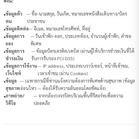
ดังนี้:
ข้อมูลตัว
— ชื่อ-นามสกุล, วันเกิด, หมายเลขหนังสือเดินทาง/บัตร
ตน
ประชาชน
ข้อมูลติดต่อ
— อีเมล, หมายเลขโทรศัพท์, ที่อยู่
ข้อมูลการ
— วันเข้าพัก-ออก, ประเภทห้อง, จำนวนผู้เข้าพัก, คำขอ
จอง
พิเศษ
ข้อมูลการ
— ข้อมูลบัตรเครดิต/เดบิต (ผ่านผู้ให้บริการชำระเงินที่ได้
ชำระเงิน
รับการรับรอง PCI-DSS)
ข้อมูลการใช้งาน
— IP address, ประเภทเบราว์เซอร์, หน้าที่เข้าชม,
เว็บไซต์
เวลาเข้าชม (ผ่าน Cookies)
ข้อมูล
— เฉพาะกรณีที่ท่านแจ้งความต้องการพิเศษด้านสุขภาพ (ข้อมูล
สุขภาพ
อ่อนไหว — ต้องได้รับความยินยอมโดยชัดแจ้ง)
ภาพถ่าย/
— จากกล้องวงจรปิดบริเวณพื้นที่รีสอร์ทเพื่อความ
วิดีโอ
ปลอดภัย